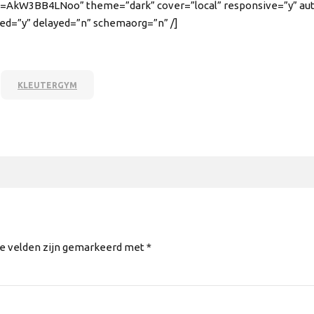
=AkW3BB4LNoo” theme=”dark” cover=”local” responsive=”y” auto
ted=”y” delayed=”n” schemaorg=”n” /]
KLEUTERGYM
te velden zijn gemarkeerd met *