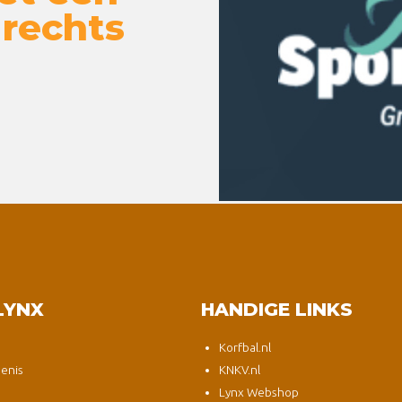
 rechts
LYNX
HANDIGE LINKS
Korfbal.nl
enis
KNKV.nl
Lynx Webshop