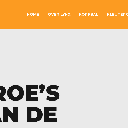
HOME
OVER LYNX
KORFBAL
KLEUTER
OE’S
N DE