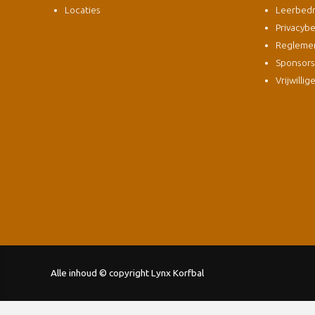
Locaties
Leerbedri
Privacybe
Regleme
Sponsor
Vrijwillig
Alle inhoud © copyright Lynx Korfbal