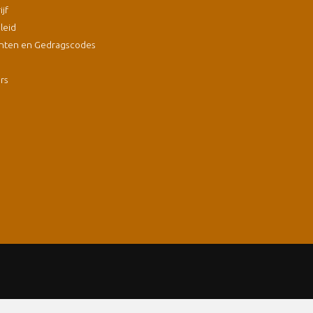
jf
leid
nten en Gedragscodes
s
ers