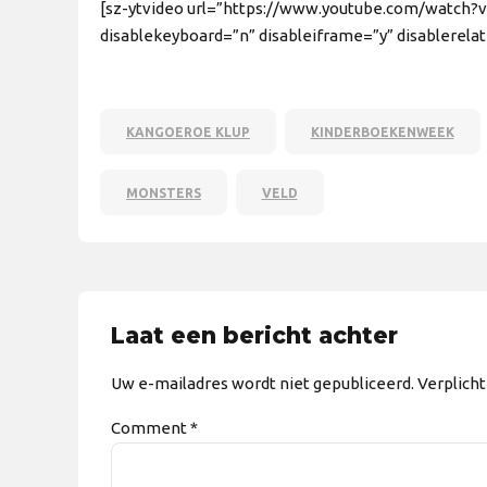
[sz-ytvideo url=”https://www.youtube.com/watch?v
disablekeyboard=”n” disableiframe=”y” disablerela
KANGOEROE KLUP
KINDERBOEKENWEEK
MONSTERS
VELD
Laat een bericht achter
Uw e-mailadres wordt niet gepubliceerd. Verplich
Comment
*