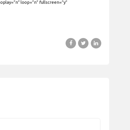
play=”n” loop=”n” fullscreen=”y”