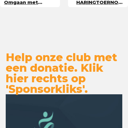
Omgaan met
HARINGTOERNOOI
sportende
BIJ KVS
kinderen
Help onze club met
een donatie. Klik
hier rechts op
'Sponsorkliks'.