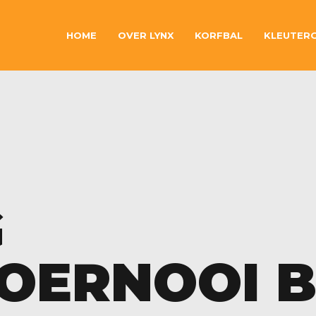
HOME
OVER LYNX
KORFBAL
KLEUTER
G
OERNOOI B