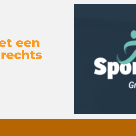
et een
 rechts