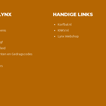
LYNX
HANDIGE LINKS
Korfbal.nl
enis
KNKV.nl
Lynx Webshop
jf
leid
nten en Gedragscodes
s
ers