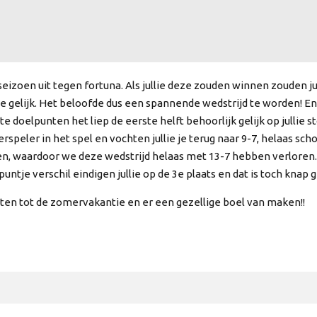
 seizoen uit tegen fortuna. Als jullie deze zouden winnen zouden ju
 gelijk. Het beloofde dus een spannende wedstrijd te worden! En da
 doelpunten het liep de eerste helft behoorlijk gelijk op jullie sto
speler in het spel en vochten jullie je terug naar 9-7, helaas sch
rollen, waardoor we deze wedstrijd helaas met 13-7 hebben verloren
ntje verschil eindigen jullie op de 3e plaats en dat is toch knap 
tten tot de zomervakantie en er een gezellige boel van maken!!