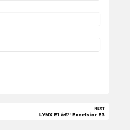
NEXT
LYNX E1 â€“ Excelsior E3