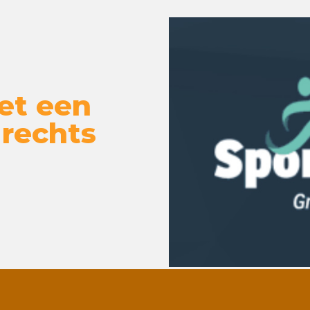
et een
 rechts