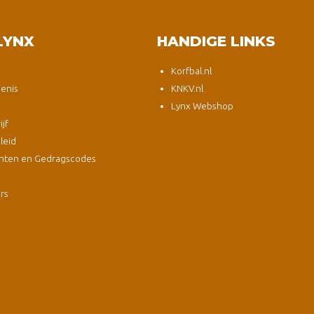
LYNX
HANDIGE LINKS
Korfbal.nl
enis
KNKV.nl
Lynx Webshop
jf
leid
nten en Gedragscodes
s
ers