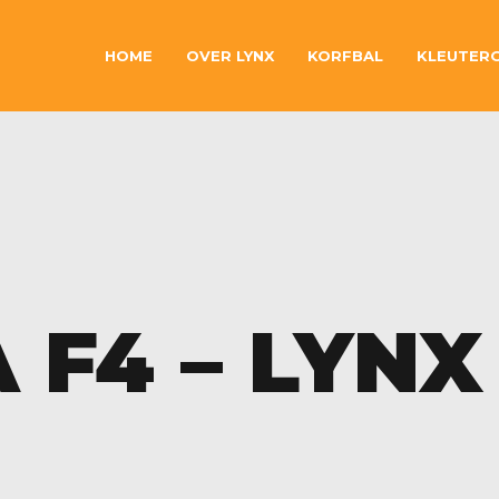
HOME
OVER LYNX
KORFBAL
KLEUTER
 F4 – LYNX