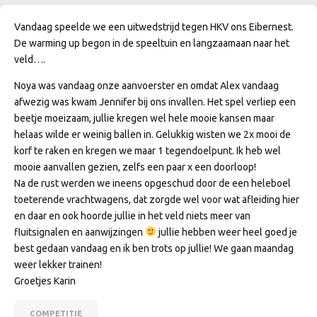
Vandaag speelde we een uitwedstrijd tegen HKV ons Eibernest.
De warming up begon in de speeltuin en langzaamaan naar het
veld….
Noya was vandaag onze aanvoerster en omdat Alex vandaag
afwezig was kwam Jennifer bij ons invallen. Het spel verliep een
beetje moeizaam, jullie kregen wel hele mooie kansen maar
helaas wilde er weinig ballen in. Gelukkig wisten we 2x mooi de
korf te raken en kregen we maar 1 tegendoelpunt. Ik heb wel
mooie aanvallen gezien, zelfs een paar x een doorloop!
Na de rust werden we ineens opgeschud door de een heleboel
toeterende vrachtwagens, dat zorgde wel voor wat afleiding hier
en daar en ook hoorde jullie in het veld niets meer van
fluitsignalen en aanwijzingen
jullie hebben weer heel goed je
best gedaan vandaag en ik ben trots op jullie! We gaan maandag
weer lekker trainen!
Groetjes Karin
COMPETITIE