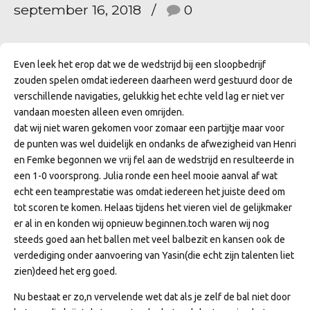
september 16, 2018
0
Even leek het erop dat we de wedstrijd bij een sloopbedrijf
zouden spelen omdat iedereen daarheen werd gestuurd door de
verschillende navigaties, gelukkig het echte veld lag er niet ver
vandaan moesten alleen even omrijden.
dat wij niet waren gekomen voor zomaar een partijtje maar voor
de punten was wel duidelijk en ondanks de afwezigheid van Henri
en Femke begonnen we vrij fel aan de wedstrijd en resulteerde in
een 1-0 voorsprong. Julia ronde een heel mooie aanval af wat
echt een teamprestatie was omdat iedereen het juiste deed om
tot scoren te komen. Helaas tijdens het vieren viel de gelijkmaker
er al in en konden wij opnieuw beginnen.toch waren wij nog
steeds goed aan het ballen met veel balbezit en kansen ook de
verdediging onder aanvoering van Yasin(die echt zijn talenten liet
zien)deed het erg goed.
Nu bestaat er zo,n vervelende wet dat als je zelf de bal niet door