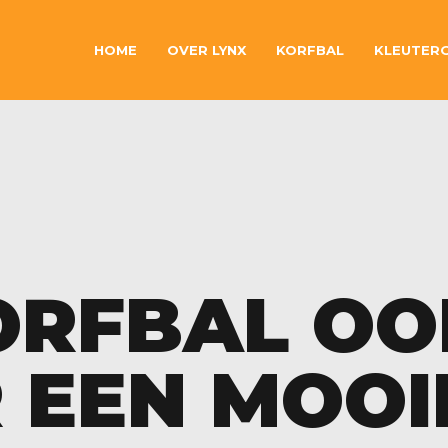
HOME
OVER LYNX
KORFBAL
KLEUTER
ORFBAL OO
R EEN MOOI