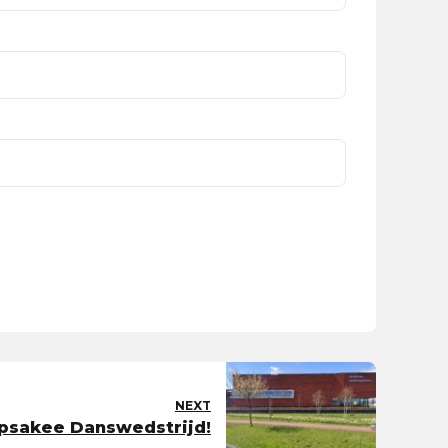
NEXT
psakee Danswedstrijd!