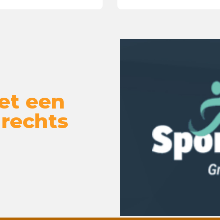
et een
 rechts