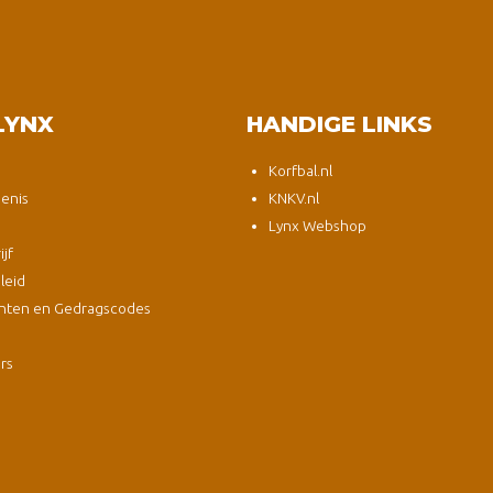
LYNX
HANDIGE LINKS
Korfbal.nl
enis
KNKV.nl
Lynx Webshop
jf
leid
nten en Gedragscodes
s
ers