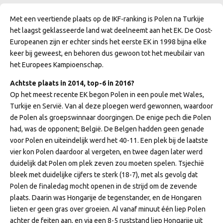
Met een veertiende plaats op de IKF-ranking is Polen na Turkije
het laagst geklasseerde land wat deelneemt aan het EK. De Oost-
Europeanen zijn er echter sinds het eerste EK in 1998 bijna elke
keer bij geweest, en behoren dus gewoon tot het meubilair van
het Europees Kampioenschap.
Achtste plaats in 2014, top-6 in 2016?
Op het meest recente EK begon Polen in een poule met Wales,
Turkije en Servië. Van al deze ploegen werd gewonnen, waardoor
de Polen als groepswinnaar doorgingen. De enige pech die Polen
had, was de opponent; België. De Belgen hadden geen genade
voor Polen en uiteindelijk werd het 40-11. Een plek bij de laatste
vier kon Polen daardoor al vergeten, en twee dagen later werd
duidelijk dat Polen om plek zeven zou moeten spelen. Tsjechië
bleek met duidelijke cijfers te sterk (18-7), met als gevolg dat
Polen de finaledag mocht openen in de strijd om de zevende
plaats. Daarin was Hongarije de tegenstander, en de Hongaren
lieten er geen gras over groeien. Al vanaf minuut één liep Polen
achter de feiten aan, en via een 8-5 ruststand liep Hongarije uit