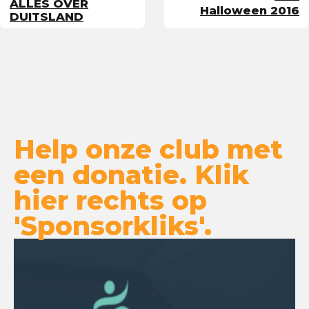
ALLES OVER
Halloween 2016
DUITSLAND
Help onze club met
een donatie. Klik
hier rechts op
'Sponsorkliks'.