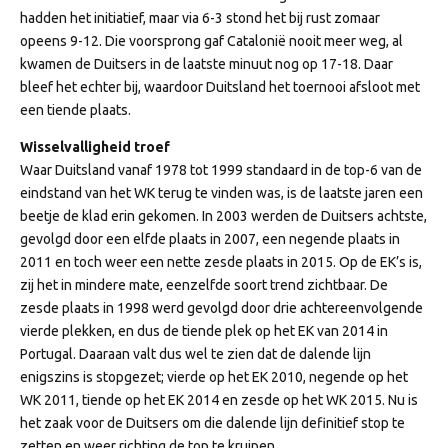
hadden het initiatief, maar via 6-3 stond het bij rust zomaar
opeens 9-12. Die voorsprong gaf Catalonië nooit meer weg, al
kwamen de Duitsers in de laatste minuut nog op 17-18. Daar
bleef het echter bij, waardoor Duitsland het toernooi afsloot met
een tiende plaats.
Wisselvalligheid troef
Waar Duitsland vanaf 1978 tot 1999 standaard in de top-6 van de
eindstand van het WK terug te vinden was, is de laatste jaren een
beetje de klad erin gekomen. In 2003 werden de Duitsers achtste,
gevolgd door een elfde plaats in 2007, een negende plaats in
2011 en toch weer een nette zesde plaats in 2015. Op de EK’s is,
zij het in mindere mate, eenzelfde soort trend zichtbaar. De
zesde plaats in 1998 werd gevolgd door drie achtereenvolgende
vierde plekken, en dus de tiende plek op het EK van 2014 in
Portugal. Daaraan valt dus wel te zien dat de dalende lijn
enigszins is stopgezet; vierde op het EK 2010, negende op het
WK 2011, tiende op het EK 2014 en zesde op het WK 2015. Nu is
het zaak voor de Duitsers om die dalende lijn definitief stop te
zetten en weer richting de top te kruipen.