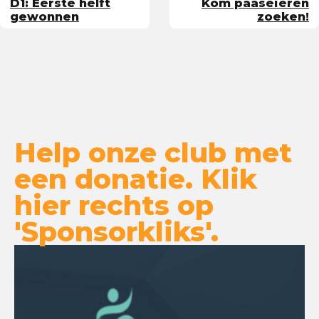
D1: Eerste helft
Kom paaseieren
gewonnen
zoeken!
Help onze club met
een donatie. Klik
hier rechts op
'Sponsorkliks'.