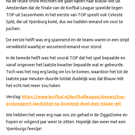
Na de leuke show mochten we gaan kijken naar Blauw-Wit uit
Amsterdam dat de finale van de Korfbal League speelde tegen
TOP uit Sassenheim. In het eerste van TOP speelt ook Celeste
Split, die uit Ypenburg komt, dus we hadden iemand om voor te
juichen.
De eerste helft was erg spannend en de teams waren in een strijd
verwikkeld waarbij er wisselend iemand voor stond.
In de tweede helft was het vooral TOP dat het spel bepaalde en
vanaf ongeveer het laatste kwartier bepaalde wat er gebeurde.
Toch was het nog erg lastig om los te komen, waardoor het tot de
laatste paar minuten duurde totdat duidelijk was dat Blauw-Wit
het echt niet meer zou halen.
Verslag:
https://www.korfbal.nl/korfballeague/nieuws/top-
prolongeert-landstitel-na-boeiend-duel-met-blauw-wit
We hebben het weer erg naar ons zin gehad in de ZiggoDome en
hopen er volgend jaar weer te zitten. Hopelijk dan weer met een
Ypenburgs feestje!