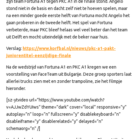
zijn team Fortuna A1 tegen PKC A1 in de finale stond. Angelo
stond niet in de basis en dacht zelf niet te hoeven spelen, maar
na een minder goede eerste helft van Fortuna mocht Angelo het
gaan proberen in de tweede helft. Het spel van Fortuna
verbeterde, maar PKC bleef helaas wel veel beter dan het team
uit Delft en mocht uiteindelijk met de beker naar huis.
Verslag:
https://www.korfbal.nl/nieuws/pkc-a1-pakt-
juniorentitel-eenzijdige-finale
Na de wedstrijd van Fortuna A1 en PKC A1 kregen we een
voorstelling van FaceTeam uit Bulgarije. Deze groep sporters laat
allerlei trucks zien met en zonder trampoline, zie het filmpje
hieronder.
[sz-ytvideo url=”https://www.youtube.com/watch?
v=AJJwZdYUIws” theme=”dark” cover=”local” responsive=”y”
autoplay=”n” loop=”n” fullscreen=”y” disablekeyboard=”n”
disableiframe=”y” disablerelated=”y” delayed=”n”
schemaorg=”n” /]