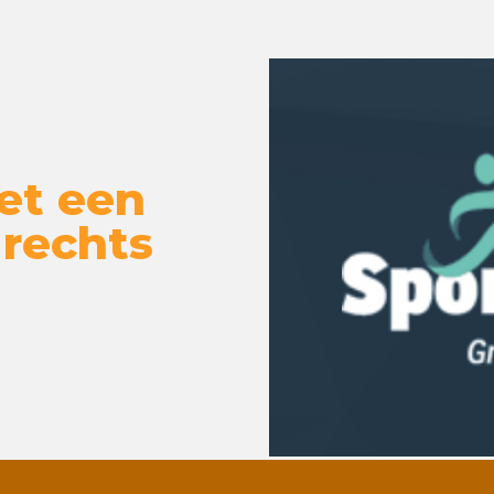
et een
 rechts