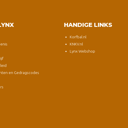
LYNX
HANDIGE LINKS
Korfbal.nl
enis
KNKV.nl
Lynx Webshop
jf
leid
nten en Gedragscodes
s
ers