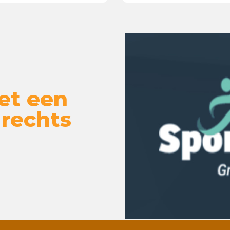
et een
 rechts