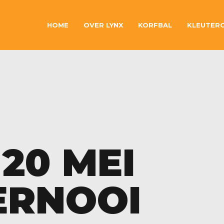
HOME
OVER LYNX
KORFBAL
KLEUTER
20 MEI
ERNOOI