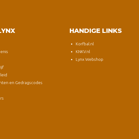
LYNX
HANDIGE LINKS
Korfbal.nl
enis
KNKV.nl
Lynx Webshop
jf
leid
nten en Gedragscodes
s
ers