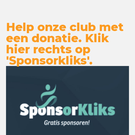
Help onze club met
een donatie. Klik
hier rechts op
'Sponsorkliks'.