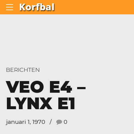
BERICHTEN
VEO E4 –
LYNX E1
januari 1, 1970
0