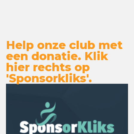
Help onze club met
een donatie. Klik
hier rechts op
'Sponsorkliks'.