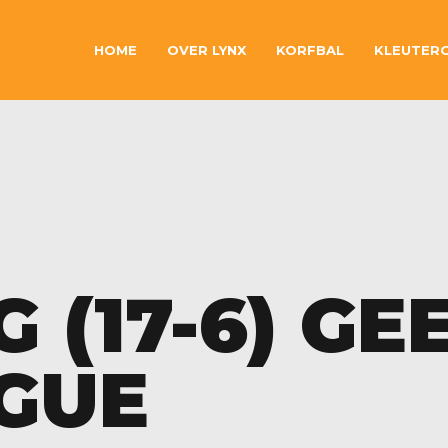
HOME
OVER LYNX
KORFBAL
KLEUTER
(17-6) GE
AGUE