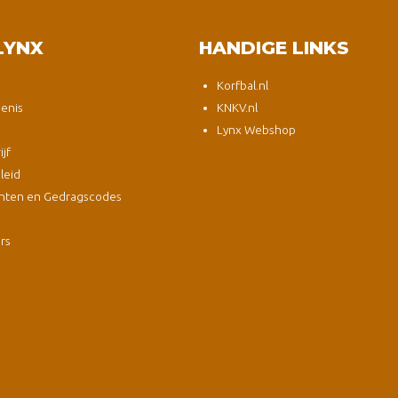
LYNX
HANDIGE LINKS
Korfbal.nl
enis
KNKV.nl
Lynx Webshop
jf
leid
nten en Gedragscodes
s
ers