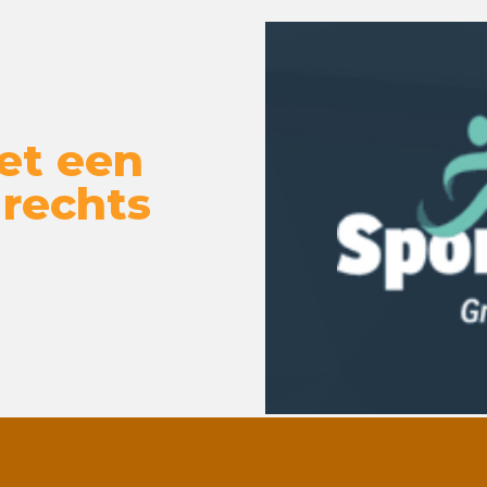
et een
 rechts