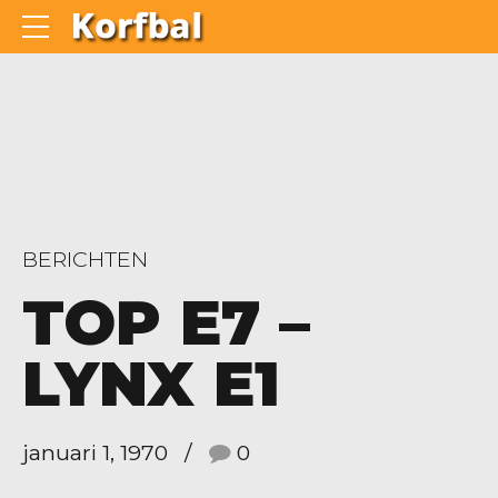
BERICHTEN
TOP E7 –
LYNX E1
januari 1, 1970
0