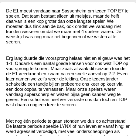
De E1 moest vandaag naar Sassenheim om tegen TOP E7 te
spelen. Dat team bestaat alleen uit meisjes, maar de helft
daarvan is een kop groter dan onze langste speler. We
moesten dus flink aan de bak, ook omdat we vandaag niet
konden wisselen omdat we maar met 4 spelers waren. De
wedstrijd was nog maar net begonnen of we wisten al te
scoren.
Erg lang duurde die voorsprong helaas niet en al gauw was het
1-1. Ondanks een aantal goede kansen voor ons wist TOP op
voorsprong te komen. Maar zoals al vaak dit seizoen toonde
de E1 veerkracht en kwam na een snelle aanval op 2-2. Even
later namen we zelfs weer de leiding. Onze tegenstander
schakelde een tandje bij en probeerde ons keer op keer via
een doorloopbal te verrassen. Maar onze spelers waren
vandaag superscherp en wisten bijna geen kansen weg te
geven. Een schot van heel ver verraste ons dan toch en TOP
wist daarna nog een keer te scoren.
Met nog één periode te gaan stonden we dus op achterstand.
De laatste periode speelde LYNX of hun leven er vanaf hing: er
werd agressief verdedigd, met veel onderscheppingen als