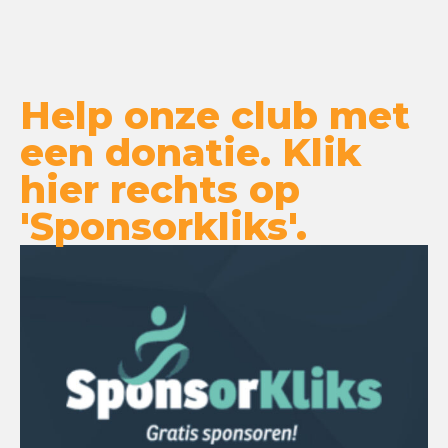
Help onze club met
een donatie. Klik
hier rechts op
'Sponsorkliks'.