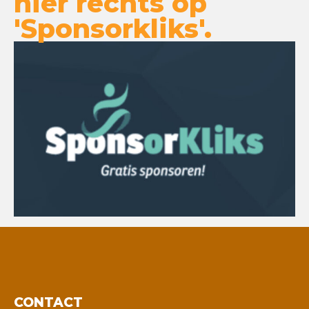
hier rechts op
'Sponsorkliks'.
CONTACT