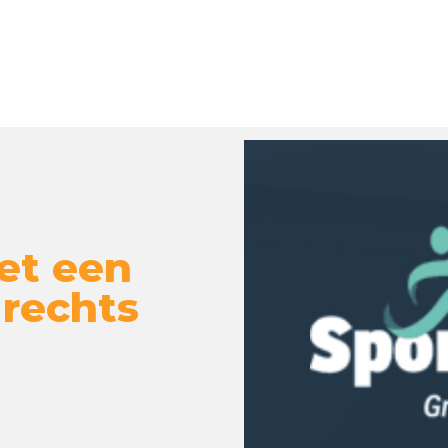
et een
 rechts