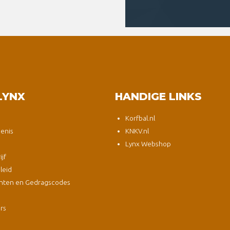
LYNX
HANDIGE LINKS
Korfbal.nl
enis
KNKV.nl
Lynx Webshop
jf
leid
nten en Gedragscodes
s
ers