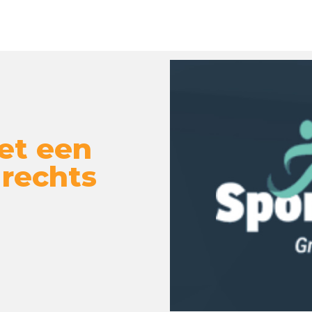
et een
 rechts