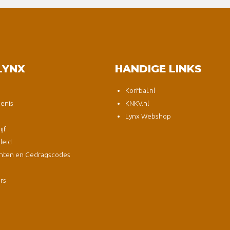
LYNX
HANDIGE LINKS
Korfbal.nl
enis
KNKV.nl
Lynx Webshop
jf
leid
nten en Gedragscodes
s
ers