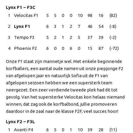
Lynx F1 – F3C
1
Velocitas F1
5
5
0
0
10
98
16
(82)
2
Lynx F1
6
3
1
2
7
46
54
(-8)
3
Tempo F3
5
2
1
2
5
37
39
(-2)
4
Phoenix F2
6
0
0
6
0
15
87
(-72)
Onze F1 staat zijn mannetje wel. Met enkele beginnende 
korfballers, een aantal oude namen uit onze piepjonge F2 
van afgelopen jaar en natuurlijk Sofia uit de F1 van 
afgelopen seizoen hebben we een supersterk team 
neergezet. Een zeer verdiende tweede plek had dit tot 
gevolg. Van het supersterke Velocitas kon helaas niemand 
winnen, dat zag ook de korfbalbond, jullie promoveren 
daardoor in de zaal naar de klasse F2F, veel succes hoor!
Lynx F2 – F3L
1
Avanti F4
6
5
0
1
10
39
28
(11)