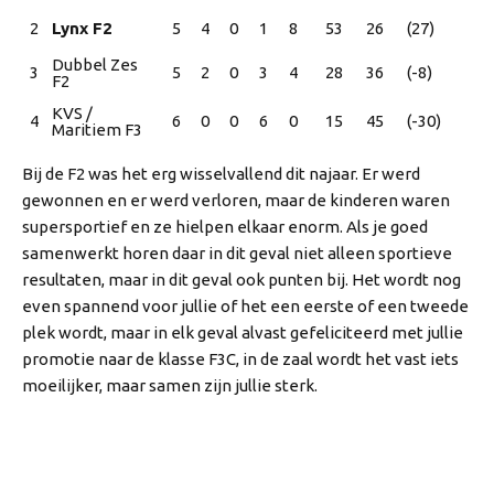
2
Lynx F2
5
4
0
1
8
53
26
(27)
Dubbel Zes 
3
5
2
0
3
4
28
36
(-8)
F2
KVS / 
4
6
0
0
6
0
15
45
(-30)
Maritiem F3
Bij de F2 was het erg wisselvallend dit najaar. Er werd 
gewonnen en er werd verloren, maar de kinderen waren 
supersportief en ze hielpen elkaar enorm. Als je goed 
samenwerkt horen daar in dit geval niet alleen sportieve 
resultaten, maar in dit geval ook punten bij. Het wordt nog 
even spannend voor jullie of het een eerste of een tweede 
plek wordt, maar in elk geval alvast gefeliciteerd met jullie 
promotie naar de klasse F3C, in de zaal wordt het vast iets 
moeilijker, maar samen zijn jullie sterk.