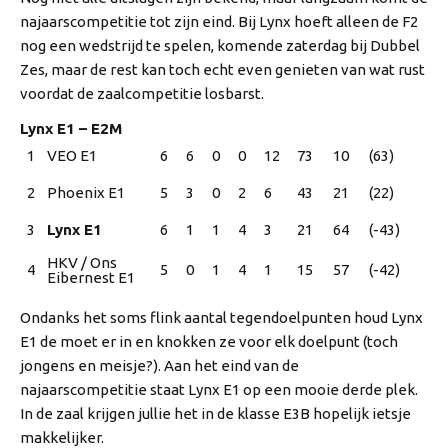
najaarscompetitie tot zijn eind. Bij Lynx hoeft alleen de F2 
nog een wedstrijd te spelen, komende zaterdag bij Dubbel 
Zes, maar de rest kan toch echt even genieten van wat rust 
voordat de zaalcompetitie losbarst.
Lynx E1 – E2M
1
VEO E1
6
6
0
0
12
73
10
(63)
2
Phoenix E1
5
3
0
2
6
43
21
(22)
3
Lynx E1
6
1
1
4
3
21
64
(-43)
HKV / Ons 
4
5
0
1
4
1
15
57
(-42)
Eibernest E1
Ondanks het soms flink aantal tegendoelpunten houd Lynx 
E1 de moet er in en knokken ze voor elk doelpunt (toch 
jongens en meisje?). Aan het eind van de 
najaarscompetitie staat Lynx E1 op een mooie derde plek. 
In de zaal krijgen jullie het in de klasse E3B hopelijk ietsje 
makkelijker.