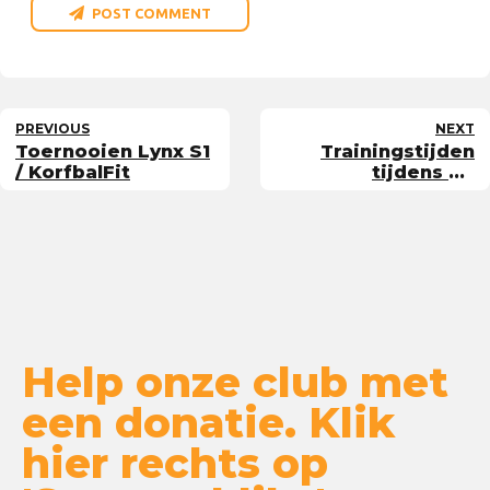
POST COMMENT
PREVIOUS
NEXT
Toernooien Lynx S1
Trainingstijden
/ KorfbalFit
tijdens de
herfstvakantie
Help onze club met
een donatie. Klik
hier rechts op