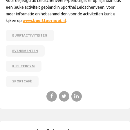
Voor de jeugd uit Leidschenveen-Ypenburg is er op 4 januari dus
een leuke activiteit gepland in Sporthal Leidschenveen. Voor
meer informatie en het aanmelden voor de activiteiten kunt u
kijken op
www.buurttoernooi.nl
.
BUURTACTIVITEITEN
EVENEMENTEN
KLEUTERGYM
SPORTCAFÉ