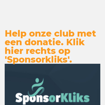
Help onze club met
een donatie. Klik
hier rechts op
'Sponsorkliks'.