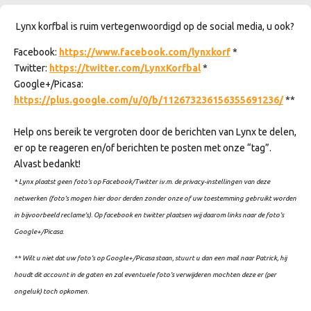
Lynx korfbal is ruim vertegenwoordigd op de social media, u ook?
Facebook:
https://www.facebook.com/lynxkorf
*
Twitter:
https://twitter.com/LynxKorfbal
*
Google+/Picasa:
https://plus.google.com/u/0/b/112673236156355691236/
**
Help ons bereik te vergroten door de berichten van Lynx te delen,
er op te reageren en/of berichten te posten met onze “tag”.
Alvast bedankt!
* Lynx plaatst geen foto’s op Facebook/Twitter i.v.m. de privacy-instellingen van deze
netwerken (foto’s mogen hier door derden zonder onze of uw toestemming gebruikt worden
in bijvoorbeeld reclame’s). Op facebook en twitter plaatsen wij daarom links naar de foto’s
Google+/Picasa.
** Wilt u niet dat uw foto’s op Google+/Picasa staan, stuurt u dan een mail naar Patrick, hij
houdt dit account in de gaten en zal eventuele foto’s verwijderen mochten deze er (per
ongeluk) toch opkomen.