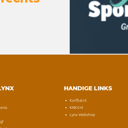
LYNX
HANDIGE LINKS
Korfbal.nl
enis
KNKV.nl
Lynx Webshop
jf