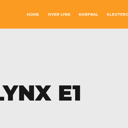
HOME
OVER LYNX
KORFBAL
KLEUTER
LYNX E1