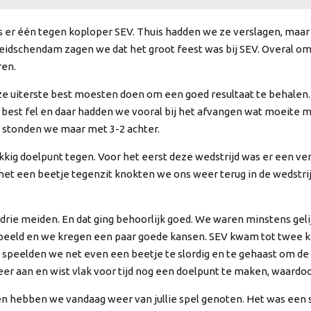
s er één tegen koploper SEV. Thuis hadden we ze verslagen, maar
idschendam zagen we dat het groot feest was bij SEV. Overal om 
ren.
 uiterste best moesten doen om een goed resultaat te behalen. S
best fel en daar hadden we vooral bij het afvangen wat moeite m
d stonden we maar met 3-2 achter.
lukkig doelpunt tegen. Voor het eerst deze wedstrijd was er een v
als het een beetje tegenzit knokten we ons weer terug in de weds
rie meiden. En dat ging behoorlijk goed. We waren minstens geli
speeld en we kregen een paar goede kansen. SEV kwam tot twee 
speelden we net even een beetje te slordig en te gehaast om de
er aan en wist vlak voor tijd nog een doelpunt te maken, waardo
hebben we vandaag weer van jullie spel genoten. Het was een ste