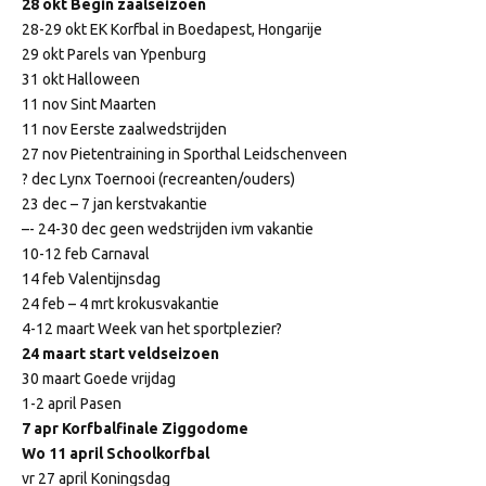
28 okt Begin zaalseizoen
28-29 okt EK Korfbal in Boedapest, Hongarije
29 okt Parels van Ypenburg
31 okt Halloween
11 nov Sint Maarten
11 nov Eerste zaalwedstrijden
27 nov Pietentraining in Sporthal Leidschenveen
? dec Lynx Toernooi (recreanten/ouders)
23 dec – 7 jan kerstvakantie
–- 24-30 dec geen wedstrijden ivm vakantie
10-12 feb Carnaval
14 feb Valentijnsdag
24 feb – 4 mrt krokusvakantie
4-12 maart Week van het sportplezier?
24 maart start veldseizoen
30 maart Goede vrijdag
1-2 april Pasen
7 apr Korfbalfinale Ziggodome
Wo 11 april Schoolkorfbal
vr 27 april Koningsdag