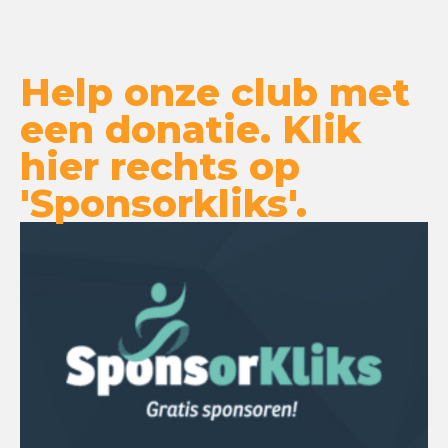
Help onze club met
een donatie. Klik
hier rechts op
'Sponsorkliks'.