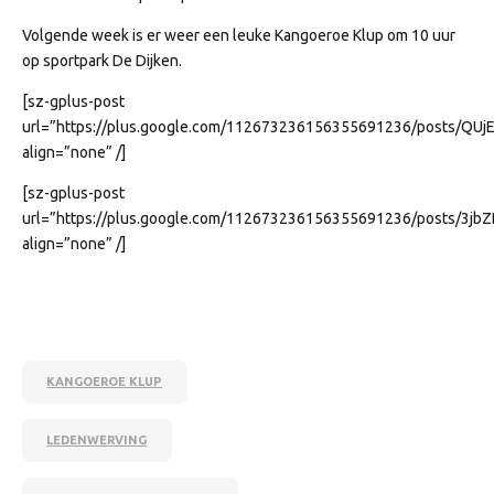
Volgende week is er weer een leuke Kangoeroe Klup om 10 uur
op sportpark De Dijken.
[sz-gplus-post
url=”https://plus.google.com/112673236156355691236/posts/QUj
align=”none” /]
[sz-gplus-post
url=”https://plus.google.com/112673236156355691236/posts/3jb
align=”none” /]
KANGOEROE KLUP
LEDENWERVING