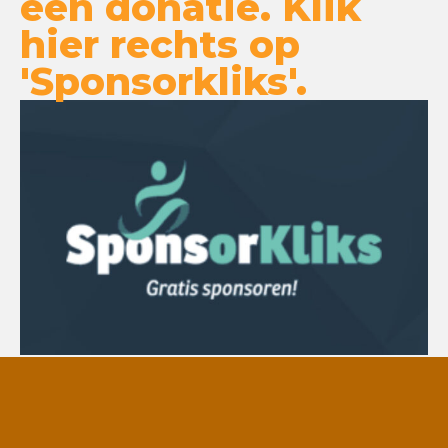
een donatie. Klik
hier rechts op
'Sponsorkliks'.