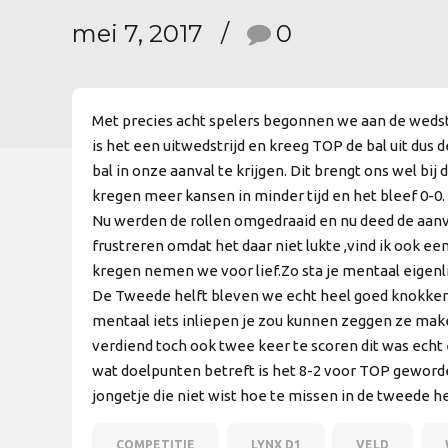
mei 7, 2017
0
Met precies acht spelers begonnen we aan de wedst
is het een uitwedstrijd en kreeg TOP de bal uit dus
bal in onze aanval te krijgen. Dit brengt ons wel bi
kregen meer kansen in minder tijd en het bleef 0-0.
Nu werden de rollen omgedraaid en nu deed de aanv
frustreren omdat het daar niet lukte ,vind ik ook e
kregen nemen we voor lief.Zo sta je mentaal eigenli
De Tweede helft bleven we echt heel goed knokken 
mentaal iets inliepen je zou kunnen zeggen ze maken
verdiend toch ook twee keer te scoren dit was ech
wat doelpunten betreft is het 8-2 voor TOP geworde
jongetje die niet wist hoe te missen in de tweede he
COMPETITIE
LYNX D1
VELD