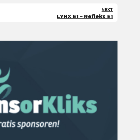
NEXT
LYNX E1 – Refleks E1