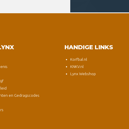
LYNX
HANDIGE LINKS
Korfbal.nl
enis
KNKV.nl
Lynx Webshop
jf
leid
nten en Gedragscodes
s
ers