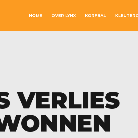
HOME
OVER LYNX
KORFBAL
KLEUTER
 VERLIES
EWONNEN