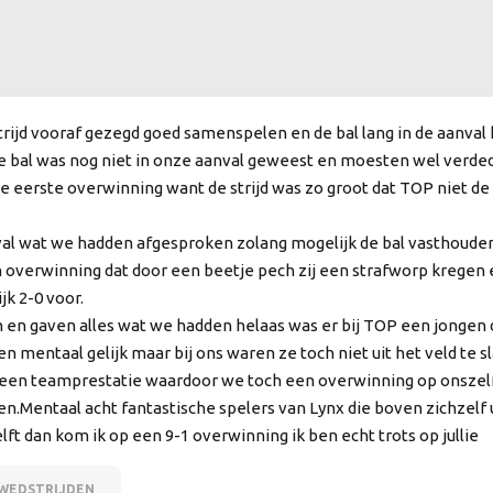
rijd vooraf gezegd goed samenspelen en de bal lang in de aanval
 de bal was nog niet in onze aanval geweest en moesten wel verded
j de eerste overwinning want de strijd was zo groot dat TOP niet d
al wat we hadden afgesproken zolang mogelijk de bal vasthouden
en overwinning dat door een beetje pech zij een strafworp kregen 
jk 2-0 voor.
en gaven alles wat we hadden helaas was er bij TOP een jongen 
 mentaal gelijk maar bij ons waren ze toch niet uit het veld te 
t een teamprestatie waardoor we toch een overwinning op onszel
n.Mentaal acht fantastische spelers van Lynx die boven zichzelf 
lft dan kom ik op een 9-1 overwinning ik ben echt trots op jullie
WEDSTRIJDEN