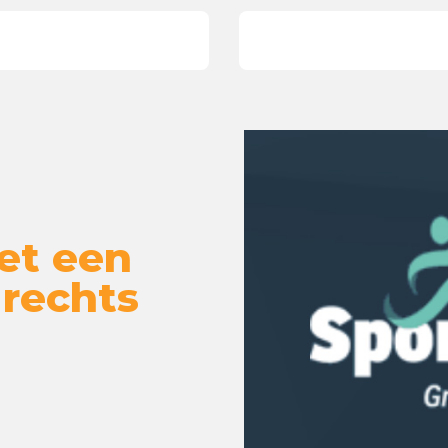
et een
 rechts