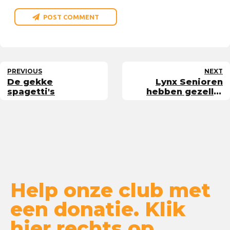
POST COMMENT
PREVIOUS
NEXT
De gekke
Lynx Senioren
spagetti's
hebben gezellig
toernooi in
Amstelveen
Help onze club met
een donatie. Klik
hier rechts op