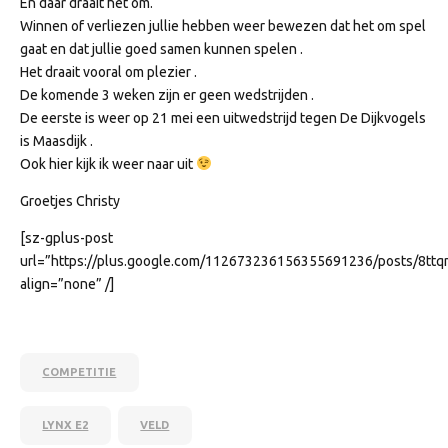
En daar draait het om.
Winnen of verliezen jullie hebben weer bewezen dat het om spel
gaat en dat jullie goed samen kunnen spelen .
Het draait vooral om plezier .
De komende 3 weken zijn er geen wedstrijden .
De eerste is weer op 21 mei een uitwedstrijd tegen De Dijkvogels
is Maasdijk .
Ook hier kijk ik weer naar uit
Groetjes Christy
[sz-gplus-post
url=”https://plus.google.com/112673236156355691236/posts/8tt
align=”none” /]
COMPETITIE
LYNX E2
VELD