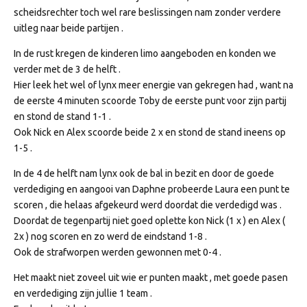
scheidsrechter toch wel rare beslissingen nam zonder verdere
uitleg naar beide partijen .
In de rust kregen de kinderen limo aangeboden en konden we
verder met de 3 de helft .
Hier leek het wel of lynx meer energie van gekregen had , want na
de eerste 4 minuten scoorde Toby de eerste punt voor zijn partij
en stond de stand 1-1 .
Ook Nick en Alex scoorde beide 2 x en stond de stand ineens op
1-5 .
In de 4 de helft nam lynx ook de bal in bezit en door de goede
verdediging en aangooi van Daphne probeerde Laura een punt te
scoren , die helaas afgekeurd werd doordat die verdedigd was .
Doordat de tegenpartij niet goed oplette kon Nick (1 x ) en Alex (
2x ) nog scoren en zo werd de eindstand 1-8 .
Ook de strafworpen werden gewonnen met 0-4 .
Het maakt niet zoveel uit wie er punten maakt , met goede pasen
en verdediging zijn jullie 1 team .