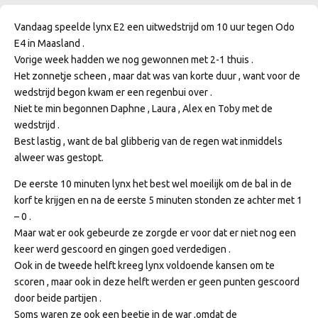
Vandaag speelde lynx E2 een uitwedstrijd om 10 uur tegen Odo
E4 in Maasland .
Vorige week hadden we nog gewonnen met 2-1 thuis .
Het zonnetje scheen , maar dat was van korte duur , want voor de
wedstrijd begon kwam er een regenbui over .
Niet te min begonnen Daphne , Laura , Alex en Toby met de
wedstrijd .
Best lastig , want de bal glibberig van de regen wat inmiddels
alweer was gestopt.
De eerste 10 minuten lynx het best wel moeilijk om de bal in de
korf te krijgen en na de eerste 5 minuten stonden ze achter met 1
– 0 .
Maar wat er ook gebeurde ze zorgde er voor dat er niet nog een
keer werd gescoord en gingen goed verdedigen .
Ook in de tweede helft kreeg lynx voldoende kansen om te
scoren , maar ook in deze helft werden er geen punten gescoord
door beide partijen .
Soms waren ze ook een beetje in de war ,omdat de