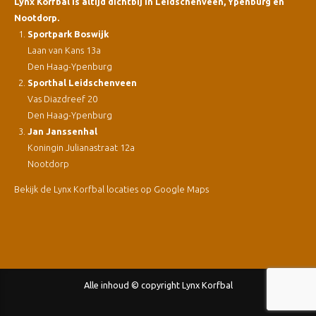
Lynx Korfbal is altijd dichtbij in Leidschenveen, Ypenburg en
Nootdorp.
Sportpark Boswijk
Laan van Kans 13a
Den Haag-Ypenburg
Sporthal Leidschenveen
Vas Diazdreef 20
Den Haag-Ypenburg
Jan Janssenhal
Koningin Julianastraat 12a
Nootdorp
Bekijk de Lynx Korfbal locaties op Google Maps
Alle inhoud © copyright Lynx Korfbal