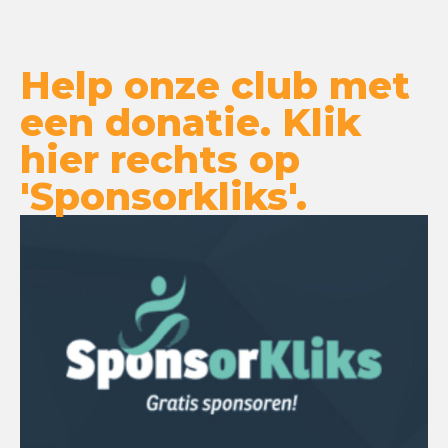
Help onze club met
een donatie. Klik
hier rechts op
'Sponsorkliks'.