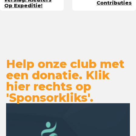
Contributies
Op Expeditie!
Help onze club met
een donatie. Klik
hier rechts op
'Sponsorkliks'.