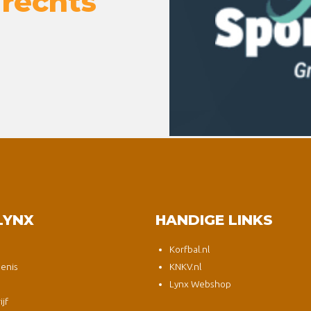
 rechts
LYNX
HANDIGE LINKS
Korfbal.nl
enis
KNKV.nl
Lynx Webshop
jf