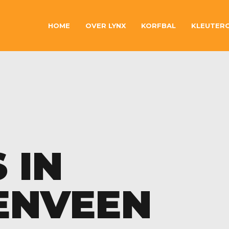
HOME
OVER LYNX
KORFBAL
KLEUTER
 IN
ENVEEN