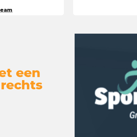
-Team
et een
 rechts