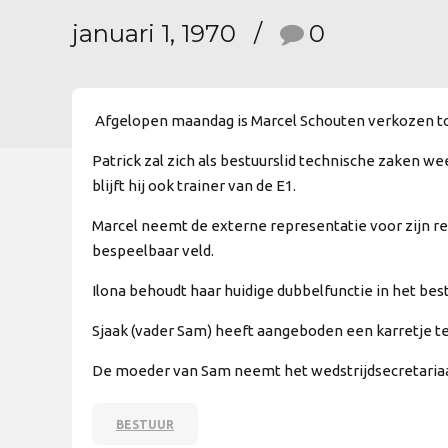
januari 1, 1970
0
Afgelopen maandag is Marcel Schouten verkozen tot
Patrick zal zich als bestuurslid technische zaken w
blijft hij ook trainer van de E1.
Marcel neemt de externe representatie voor zijn r
bespeelbaar veld.
Ilona behoudt haar huidige dubbelfunctie in het be
Sjaak (vader Sam) heeft aangeboden een karretje t
De moeder van Sam neemt het wedstrijdsecretariaat
BESTUUR