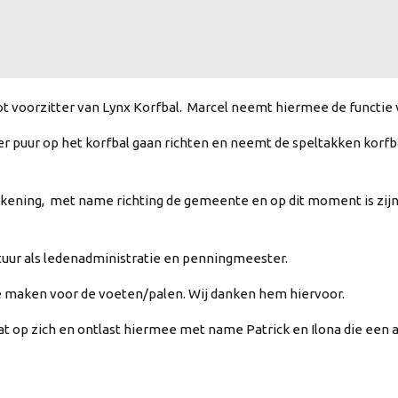
 voorzitter van Lynx Korfbal. Marcel neemt hiermee de functie v
eer puur op het korfbal gaan richten en neemt de speltakken korf
ekening, met name richting de gemeente en op dit moment is zij
stuur als ledenadministratie en penningmeester.
e maken voor de voeten/palen. Wij danken hem hiervoor.
 op zich en ontlast hiermee met name Patrick en Ilona die een 