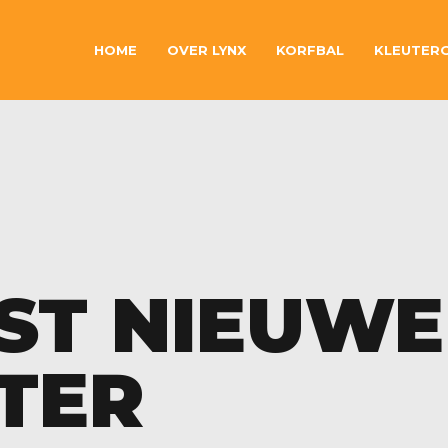
HOME
OVER LYNX
KORFBAL
KLEUTER
EST NIEUWE
TER