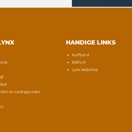
LYNX
HANDIGE LINKS
Korfbal.nl
enis
KNKV.nl
Lynx Webshop
jf
leid
nten en Gedragscodes
s
ers