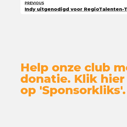
PREVIOUS
Indy uitgenodigd voor RegioTalenten
Help onze club m
donatie. Klik hier
op 'Sponsorkliks'.