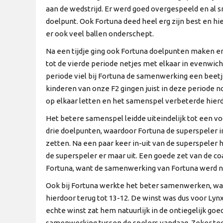
aan de wedstrijd. Er werd goed overgespeeld en al sn
doelpunt. Ook Fortuna deed heel erg zijn best en h
er ook veel ballen onderschept.
Na een tijdje ging ook Fortuna doelpunten maken e
tot de vierde periode netjes met elkaar in evenwicht
periode viel bij Fortuna de samenwerking een beetje
kinderen van onze F2 gingen juist in deze periode n
op elkaar letten en het samenspel verbeterde hierd
Het betere samenspel leidde uiteindelijk tot een v
drie doelpunten, waardoor Fortuna de superspeler 
zetten. Na een paar keer in-uit van de superspeler 
de superspeler er maar uit. Een goede zet van de c
Fortuna, want de samenwerking van Fortuna werd n
Ook bij Fortuna werkte het beter samenwerken, w
hierdoor terug tot 13-12. De winst was dus voor Lynx
echte winst zat hem natuurlijk in de ontiegelijk goe
samenwerking tussen de spelers vandaag. Zeker teg