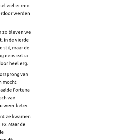
el viel er een
ierdoor werden
n zo bleven we
. In de vierde
 stil, maar de
og eens extra
oor heel erg.
oorsprong van
in mocht
haalde Fortuna
oach van
u weer beter.
ant ze kwamen
 F2. Maar de
de
en dit