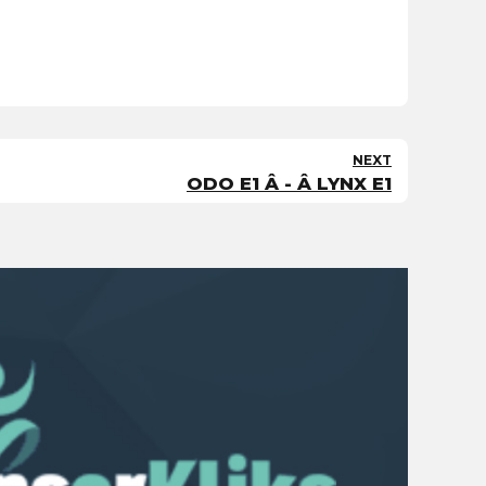
NEXT
ODO E1 Â - Â LYNX E1