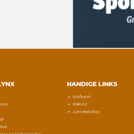
LYNX
HANDIGE LINKS
Korfbal.nl
enis
KNKV.nl
Lynx Webshop
jf
leid