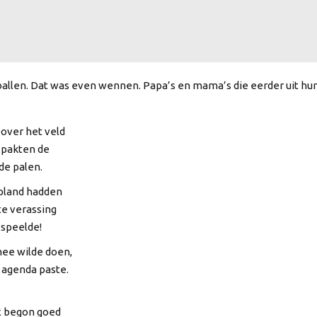
llen. Dat was even wennen. Papa’s en mama’s die eerder uit hun
l over het veld
 pakten de
 de palen.
epland hadden
te verassing
 speelde!
mee wilde doen,
e agenda paste.
x begon goed