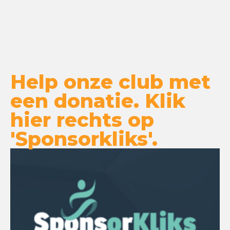
Help onze club met
een donatie. Klik
hier rechts op
'Sponsorkliks'.