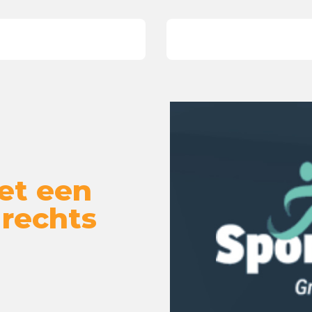
et een
 rechts