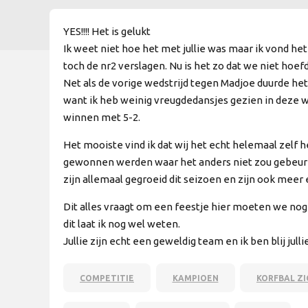
YES!!!! Het is gelukt
Ik weet niet hoe het met jullie was maar ik vond he
toch de nr2 verslagen. Nu is het zo dat we niet hoefd
Net als de vorige wedstrijd tegen Madjoe duurde het
want ik heb weinig vreugdedansjes gezien in deze we
winnen met 5-2.
Het mooiste vind ik dat wij het echt helemaal zel
gewonnen werden waar het anders niet zou gebeure
zijn allemaal gegroeid dit seizoen en zijn ook meer
Dit alles vraagt om een feestje hier moeten we no
dit laat ik nog wel weten.
Jullie zijn echt een geweldig team en ik ben blij jullie
COMPETITIE
KAMPIOEN
KORFBAL Z