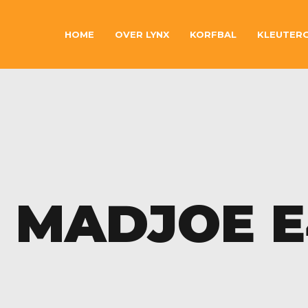
HOME
OVER LYNX
KORFBAL
KLEUTER
– MADJOE 