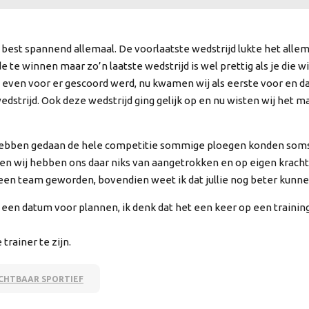
t best spannend allemaal. De voorlaatste wedstrijd lukte het all
e te winnen maar zo’n laatste wedstrijd is wel prettig als je die wi
 even voor er gescoord werd, nu kwamen wij als eerste voor en dat
dstrijd. Ook deze wedstrijd ging gelijk op en nu wisten wij het m
f hebben gedaan de hele competitie sommige ploegen konden soms
n wij hebben ons daar niks van aangetrokken en op eigen krach
 een team geworden, bovendien weet ik dat jullie nog beter kunnen
g een datum voor plannen, ik denk dat het een keer op een train
 trainer te zijn.
ICHTBAAR SPORTIEF