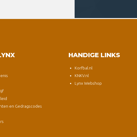
LYNX
HANDIGE LINKS
Korfbal.nl
enis
KNKV.nl
Lynx Webshop
jf
leid
nten en Gedragscodes
s
ers