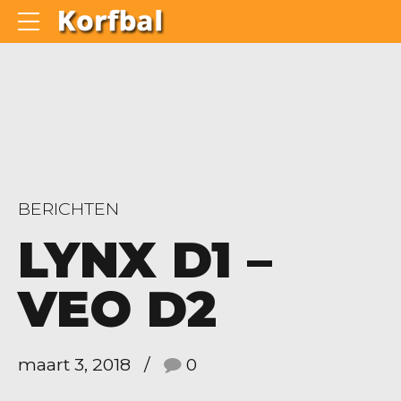
BERICHTEN
LYNX D1 –
VEO D2
maart 3, 2018
0