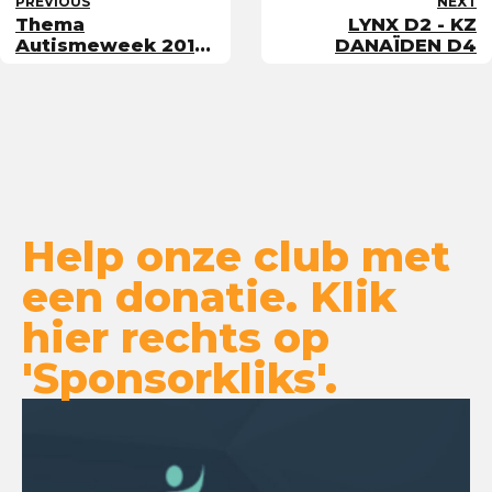
PREVIOUS
NEXT
Thema
LYNX D2 - KZ
Autismeweek 2018:
DANAÏDEN D4
luisteren naar
autisme
Help onze club met
een donatie. Klik
hier rechts op
'Sponsorkliks'.