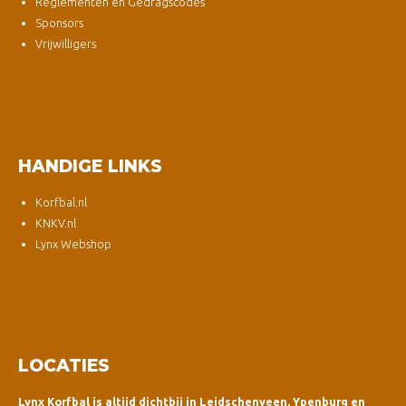
Reglementen en Gedragscodes
Sponsors
Vrijwilligers
HANDIGE LINKS
Korfbal.nl
KNKV.nl
Lynx Webshop
LOCATIES
Lynx Korfbal is altijd dichtbij in Leidschenveen, Ypenburg en