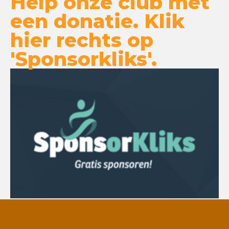
Help onze club met
een donatie. Klik
hier rechts op
'Sponsorkliks'.