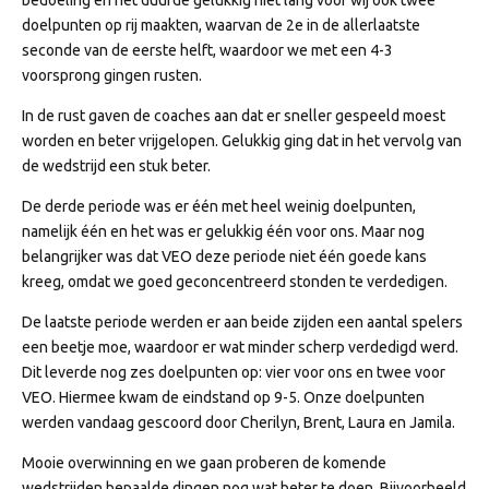
bedoeling en het duurde gelukkig niet lang voor wij ook twee
doelpunten op rij maakten, waarvan de 2e in de allerlaatste
seconde van de eerste helft, waardoor we met een 4-3
voorsprong gingen rusten.
In de rust gaven de coaches aan dat er sneller gespeeld moest
worden en beter vrijgelopen. Gelukkig ging dat in het vervolg van
de wedstrijd een stuk beter.
De derde periode was er één met heel weinig doelpunten,
namelijk één en het was er gelukkig één voor ons. Maar nog
belangrijker was dat VEO deze periode niet één goede kans
kreeg, omdat we goed geconcentreerd stonden te verdedigen.
De laatste periode werden er aan beide zijden een aantal spelers
een beetje moe, waardoor er wat minder scherp verdedigd werd.
Dit leverde nog zes doelpunten op: vier voor ons en twee voor
VEO. Hiermee kwam de eindstand op 9-5. Onze doelpunten
werden vandaag gescoord door Cherilyn, Brent, Laura en Jamila.
Mooie overwinning en we gaan proberen de komende
wedstrijden bepaalde dingen nog wat beter te doen. Bijvoorbeeld