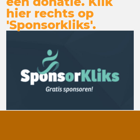
een donatie. Klik
hier rechts op
'Sponsorkliks'.