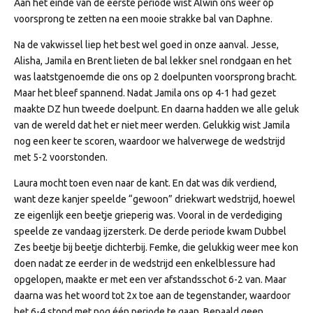
Aan het einde van de eerste periode wist Alwin ons weer op
voorsprong te zetten na een mooie strakke bal van Daphne.
Na de vakwissel liep het best wel goed in onze aanval. Jesse,
Alisha, Jamila en Brent lieten de bal lekker snel rondgaan en het
was laatstgenoemde die ons op 2 doelpunten voorsprong bracht.
Maar het bleef spannend. Nadat Jamila ons op 4-1 had gezet
maakte DZ hun tweede doelpunt. En daarna hadden we alle geluk
van de wereld dat het er niet meer werden. Gelukkig wist Jamila
nog een keer te scoren, waardoor we halverwege de wedstrijd
met 5-2 voorstonden.
Laura mocht toen even naar de kant. En dat was dik verdiend,
want deze kanjer speelde “gewoon” driekwart wedstrijd, hoewel
ze eigenlijk een beetje grieperig was. Vooral in de verdediging
speelde ze vandaag ijzersterk. De derde periode kwam Dubbel
Zes beetje bij beetje dichterbij. Femke, die gelukkig weer mee kon
doen nadat ze eerder in de wedstrijd een enkelblessure had
opgelopen, maakte er met een ver afstandsschot 6-2 van. Maar
daarna was het woord tot 2x toe aan de tegenstander, waardoor
het 6-4 stond met nog één periode te gaan. Bepaald geen