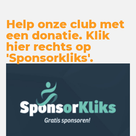
Help onze club met
een donatie. Klik
hier rechts op
'Sponsorkliks'.