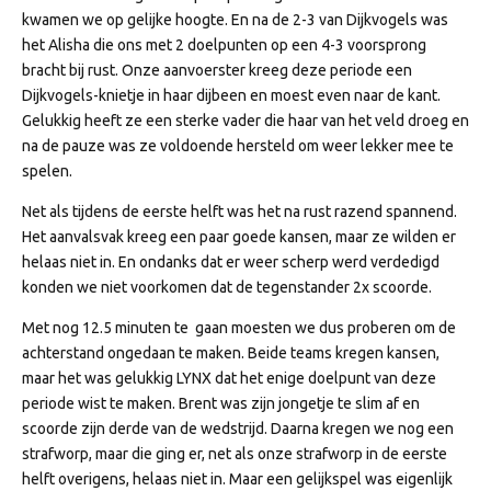
kwamen we op gelijke hoogte. En na de 2-3 van Dijkvogels was
het Alisha die ons met 2 doelpunten op een 4-3 voorsprong
bracht bij rust. Onze aanvoerster kreeg deze periode een
Dijkvogels-knietje in haar dijbeen en moest even naar de kant.
Gelukkig heeft ze een sterke vader die haar van het veld droeg en
na de pauze was ze voldoende hersteld om weer lekker mee te
spelen.
Net als tijdens de eerste helft was het na rust razend spannend.
Het aanvalsvak kreeg een paar goede kansen, maar ze wilden er
helaas niet in. En ondanks dat er weer scherp werd verdedigd
konden we niet voorkomen dat de tegenstander 2x scoorde.
Met nog 12.5 minuten te gaan moesten we dus proberen om de
achterstand ongedaan te maken. Beide teams kregen kansen,
maar het was gelukkig LYNX dat het enige doelpunt van deze
periode wist te maken. Brent was zijn jongetje te slim af en
scoorde zijn derde van de wedstrijd. Daarna kregen we nog een
strafworp, maar die ging er, net als onze strafworp in de eerste
helft overigens, helaas niet in. Maar een gelijkspel was eigenlijk