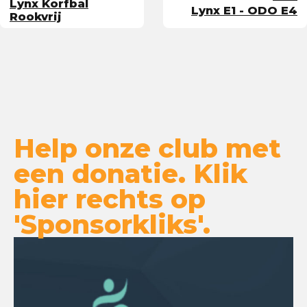
Lynx Korfbal
Lynx E1 - ODO E4
Rookvrij
Help onze club met
een donatie. Klik
hier rechts op
'Sponsorkliks'.