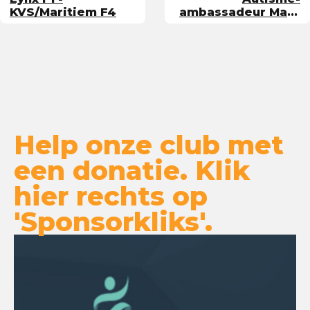
KVS/Maritiem F4
ambassadeur Marc
Evers wint goud in
Rio
Help onze club met
een donatie. Klik
hier rechts op
'Sponsorkliks'.