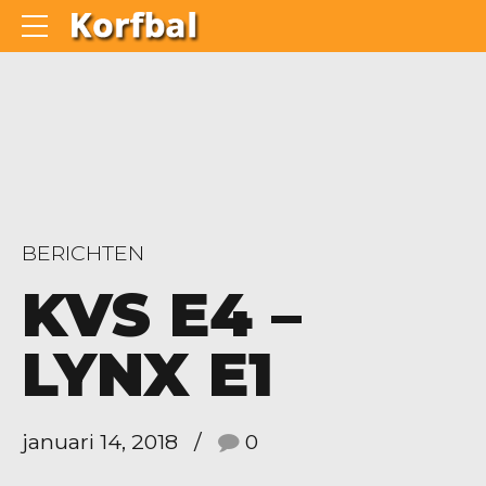
BERICHTEN
KVS E4 –
LYNX E1
januari 14, 2018
0