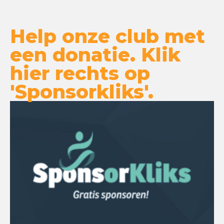
Help onze club met
een donatie. Klik
hier rechts op
'Sponsorkliks'.