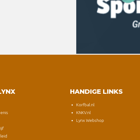
LYNX
HANDIGE LINKS
Korfbal.nl
enis
KNKV.nl
Lynx Webshop
jf
leid