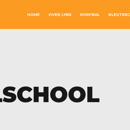
HOME
OVER LYNX
KORFBAL
KLEUTER
LSCHOOL