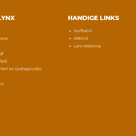
LYNX
HANDIGE LINKS
Korfbal.nl
enis
KNKV.nl
Lynx Webshop
jf
leid
nten en Gedragscodes
s
ers