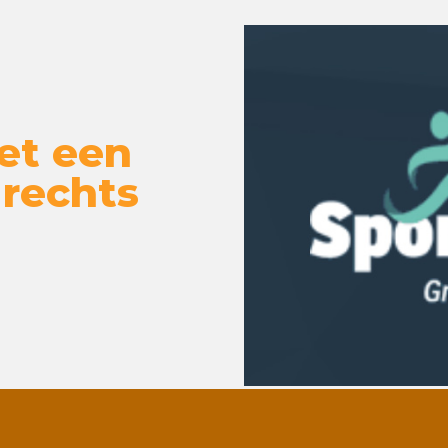
et een
 rechts