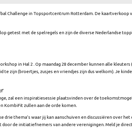
rfbal Challenge in Topsportcentrum Rotterdam. De kaartverkoop v
olop getest met de spelregels en zijn de diverse Nederlandse to
rkshop in Hal 2 . Op maandag 28 december kunnen alle kleuters (3
te zijn (broertjes, zusjes en vriendjes zijn dus welkom). Je kind
!’
enge, zal een inspiratiesessie plaatsvinden over de toekomstmog
n KombiFit zullen aan de orde komen.
 drie thema’s waar jij kan aanschuiven en discussiëren over het
 door de initiatiefnemers van andere verenigingen. Meld je direct