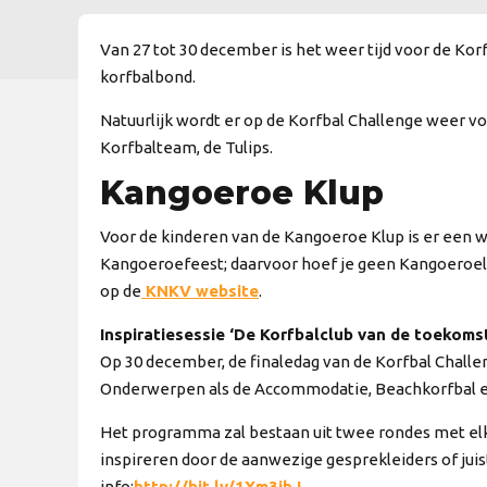
Van 27 tot 30 december is het weer tijd voor de Ko
korfbalbond.
Natuurlijk wordt er op de Korfbal Challenge weer v
Korfbalteam, de Tulips.
Kangoeroe Klup
Voor de kinderen van de Kangoeroe Klup is er een wo
Kangoeroefeest; daarvoor hoef je geen Kangoeroelid 
op de
KNKV website
.
Inspiratiesessie ‘De Korfbalclub van de toekomst
Op 30 december, de finaledag van de Korfbal Chall
Onderwerpen als de Accommodatie, Beachkorfbal e
Het programma zal bestaan uit twee rondes met elke
inspireren door de aanwezige gesprekleiders of juist
info:
http://bit.ly/1Xm3jhJ