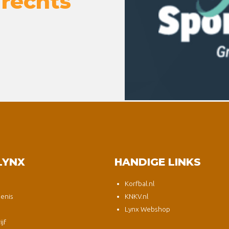
 rechts
LYNX
HANDIGE LINKS
Korfbal.nl
enis
KNKV.nl
Lynx Webshop
jf