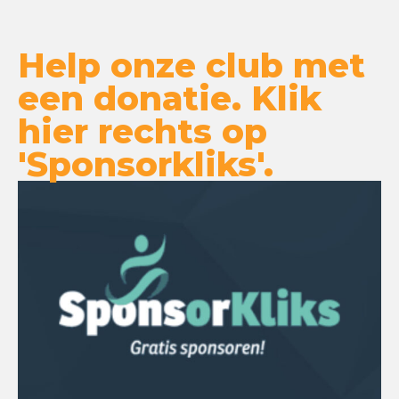
Help onze club met
een donatie. Klik
hier rechts op
'Sponsorkliks'.