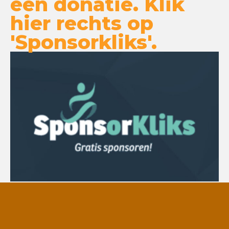
een donatie. Klik
hier rechts op
'Sponsorkliks'.